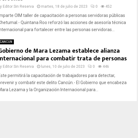
by
Editor Sin Reserva
martes, 18 de julio de 2023
0
452
Imparte OIM taller de capacitación a personas servidoras públicas
Chetumal.- Quintana Roo reforzó las acciones de asesoría técnica
internacional para fortalecer entre las personas servidoras...
CANCUN
Gobierno de Mara Lezama establece alianza
internacional para combatir trata de personas
by
Editor Sin Reserva
lunes, 10 de julio de 2023
0
446
Este permitirá la capacitación de trabajadores para detectar,
prevenir y combatir este delito Cancún.- El Gobierno que encabeza
Mara Lezama y la Organización Internacional para...