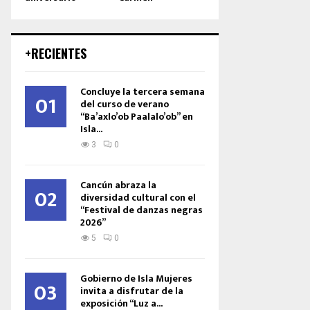
+RECIENTES
Concluye la tercera semana
01
del curso de verano
“Ba’axlo’ob Paalalo’ob” en
Isla...
3
0
Cancún abraza la
02
diversidad cultural con el
“Festival de danzas negras
2026”
5
0
Gobierno de Isla Mujeres
03
invita a disfrutar de la
exposición “Luz a...