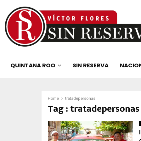
QUINTANA ROO
SIN RESERVA
NACIO
Home
tratadepersonas
Tag : tratadepersonas