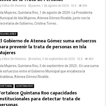
by
Editor Sin Reserva
jueves, 1 de agosto de 2024
0
306
Isla Mujeres, Quintana Roo, 1 de agosto de 2024.-La Presidenta
Municipal de Isla Mujeres, Atenea Gómez Ricalde, junto con la
ecretaria de Gobierno, Cristina Torres...
ISLA MUJERES
El Gobierno de Atenea Gómez suma esfuerzos
para prevenir la trata de personas en Isla
Mujeres
by
Editor Sin Reserva
martes, 5 de septiembre de 2023
0
460
Isla Mujeres, Quintana Roo, 5 de septiembre de 2023.- En una suma
de esfuerzos entre el Gobierno Municipal que encabeza la
alcaldesa, Atenea Gómez Ricalde...
CHETUMAL
QUINTANA ROO
Fortalece Quintana Roo capacidades
institucionales para detectar trata de
personas