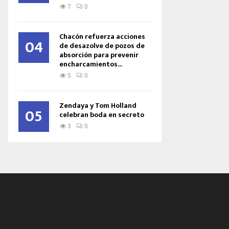
7
0
Chacón refuerza acciones
04
de desazolve de pozos de
absorción para prevenir
encharcamientos...
5
0
Zendaya y Tom Holland
05
celebran boda en secreto
3
0